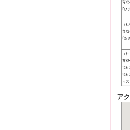
育成
｢ひ
（社
育成
｢あ
（社
育成
福祉
福祉
ィズ
ア