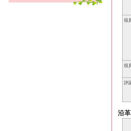
役
役
評
沿革