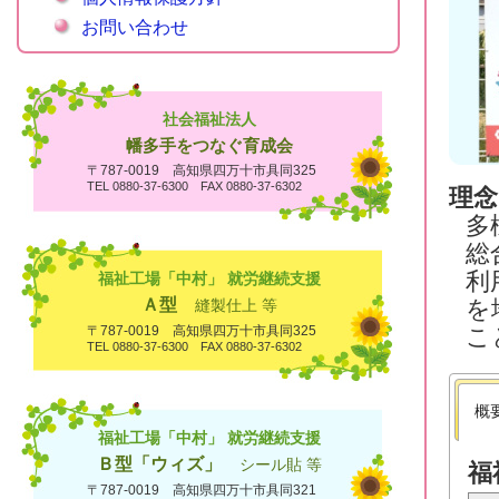
お問い合わせ
社会福祉法人
幡多手をつなぐ育成会
〒787-0019 高知県四万十市具同325
TEL 0880-37-6300 FAX 0880-37-6302
理念
多
総
利
福祉工場「中村」 就労継続支援
Ａ型
を
縫製仕上 等
〒787-0019 高知県四万十市具同325
こ
TEL 0880-37-6300 FAX 0880-37-6302
概
福祉工場「中村」 就労継続支援
Ｂ型「ウィズ」
シール貼 等
福
〒787-0019 高知県四万十市具同321