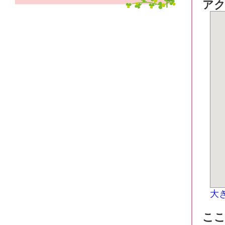
ア
大
こ