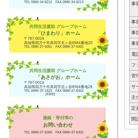
TEL 0880-34-8212 FAX 0880-34-8213
事
事
共同生活援助 グループホーム
事
「ひまわり」ホーム
〒787-0019
高知県四万十市具同字北ヶ谷8564番地20
事
TEL 0880-37-5051 FAX 0880-37-6302
電
フ
共同生活援助 グループホーム
管
「あさがお」ホーム
〒787-0019
サ
高知県四万十市具同字北ヶ谷8564番地28
TEL 0880-37-1622 FAX 0880-37-6302
(6300)
主
定
連絡・寄付等の
開
お問い合わせ
TEL 0880-37-6300 FAX 0880-37-6302